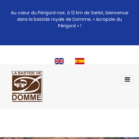
Au cœur du Périgord noir, à 12 km de Sarlat, bienvenue
dans la bastide royale de Domme, « Acropole du
Périgord » !